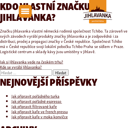
KDO VLASTNÍ ZNAČKU
JIHLAVANKA?
Značku Jihlavanka vlastní německá rodinná společnost Tchibo. Ta zároveň ve
svých závodech vyrábí produkty značky Jihlavanka a je zodpovědná i za
distribuci, prodej a propagaci značky v
České republice. Společnost Tchibo
má v
České republice svoji lokální pobočku Tchibo Praha se sídlem v
Praze.
Logistické centrum a sklady kávy jsou umístěny v
Jihlavě.
NAVIGACE
Jak si Jihlavanka vede na českém trhu?
Kde se vyrábí Jihlavanka?
PRO
Vyhledávání
NEJNOVĚJŠÍ PŘÍSPĚVKY
PŘÍSPĚVEK
Jak připravit pořádného turka
Jak připravit pořádné espresso
Jak připravit filtrované kafe
Jak připravit kafe ve french pressu
Jak připravit kafe v moka konvičce