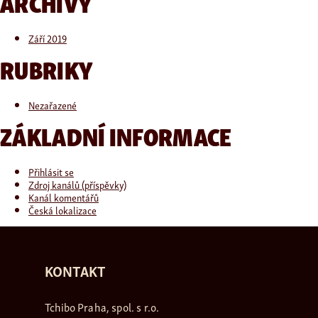
ARCHIVY
Září 2019
RUBRIKY
Nezařazené
ZÁKLADNÍ INFORMACE
Přihlásit se
Zdroj kanálů (příspěvky)
Kanál komentářů
Česká lokalizace
KONTAKT
Tchibo Praha, spol. s r.o.