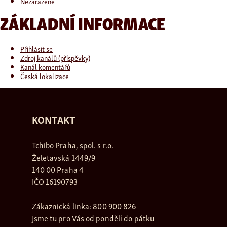
Nezařazené
ZÁKLADNÍ INFORMACE
Přihlásit se
Zdroj kanálů (příspěvky)
Kanál komentářů
Česká lokalizace
KONTAKT
Tchibo Praha, spol. s r.o.
Želetavská 1449/9
140 00 Praha 4
IČO 16190793
Zákaznická linka:
800 900 826
Jsme tu pro Vás od pondělí do pátku