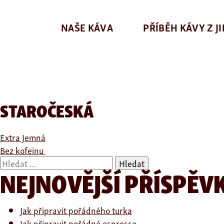
NAŠE KÁVA
PŘÍBĚH KÁVY Z J
STAROČESKÁ
NAVIGACE
Extra Jemná
Bez kofeinu
PRO
Vyhledávání
NEJNOVĚJŠÍ PŘÍSPĚV
PŘÍSPĚVEK
Jak připravit pořádného turka
Jak připravit pořádné espresso