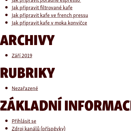
Jak připravit filtrované kafe
Jak připravit kafe ve french pressu
Jak připravit kafe v moka konvičce
ARCHIVY
Září 2019
RUBRIKY
Nezařazené
ZÁKLADNÍ INFORMAC
Přihlásit se
Zdroj kanálů (příspěvky)